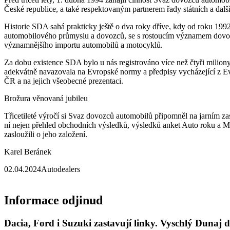
České republice, a také respektovaným partnerem řady státních a dalšíc
Historie SDA sahá prakticky ještě o dva roky dříve, kdy od roku 19
automobilového průmyslu a dovozců, se s rostoucím významem dovozu
významnějšího importu automobilů a motocyklů.
Za dobu existence SDA bylo u nás registrováno více než čtyři milion
adekvátně navazovala na Evropské normy a předpisy vycházející z Ev
ČR a na jejich všeobecné prezentaci.
Brožura věnovaná jubileu
Třicetileté výročí si Svaz dovozců automobilů připomněl na jarním za
ní nejen přehled obchodních výsledků, výsledků anket Auto roku a Mo
zasloužili o jeho založení.
Karel Beránek
02.04.2024
Autodealers
Informace odjinud
Dacia, Ford i Suzuki zastavují linky. Vyschlý Dunaj 