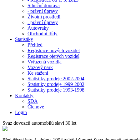
Silniční doprava
- právní úpravy
Životní prostředí
- právní úpravy
Autovraky
Obchodní třídy
Statistiky
Přehled
Registrace nových vozidel
Registrace ojetých vozidel
Vyřazená vozidla
Vozový park
Ke stažení
Statistiky prodeje 2002-2004
Statistiky prodeje 1999-2002
Statistiky prodeje 1993-1998
Kontakty
SDA
Členové
Login
Svaz dovozců automobilů slaví 30 let
Před třiceti lety, 1. dubna 1994 zahájil činnost Svaz dovozců automob