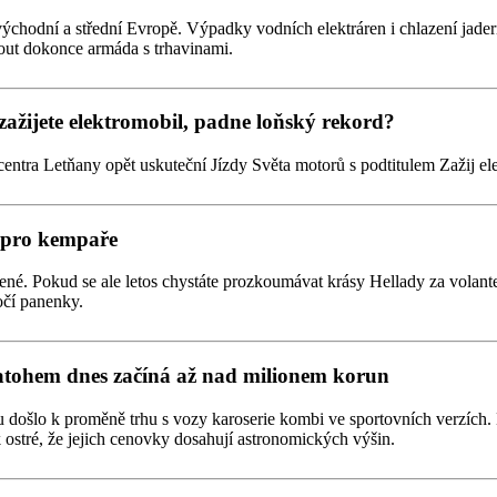
východní a střední Evropě. Výpadky vodních elektráren i chlazení jad
out dokonce armáda s trhavinami.
zažijete elektromobil, padne loňský rekord?
centra Letňany opět uskuteční Jízdy Světa motorů s podtitulem Zažij el
í pro kempaře
é. Pokud se ale letos chystáte prozkoumávat krásy Hellady za volant
očí panenky.
atohem dnes začíná až nad milionem korun
u došlo k proměně trhu s vozy karoserie kombi ve sportovních verzích
 ostré, že jejich cenovky dosahují astronomických výšin.