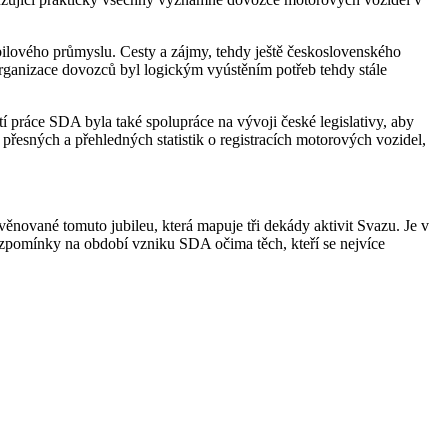
ilového průmyslu. Cesty a zájmy, tehdy ještě československého
ganizace dovozců byl logickým vyústěním potřeb tehdy stále
 práce SDA byla také spolupráce na vývoji české legislativy, aby
esných a přehledných statistik o registracích motorových vozidel,
ěnované tomuto jubileu, která mapuje tři dekády aktivit Svazu. Je v
 vzpomínky na období vzniku SDA očima těch, kteří se nejvíce