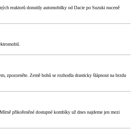
erných reaktorů donutily automobilky od Dacie po Suzuki nuceně
ektromobil.
em, zpozorněte. Země bohů se rozhodla drasticky šlápnout na brzdu
. Mírně přikořeněné dostupné kombíky už dnes najdeme jen mezi