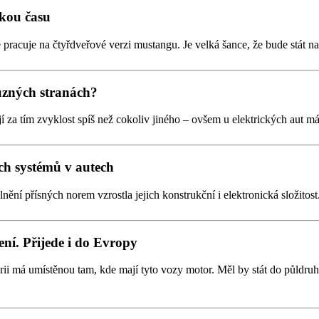
zkou času
e pracuje na čtyřdveřové verzi mustangu. Je velká šance, že bude stát
různých stranách?
tojí za tím zvyklost spíš než cokoliv jiného – ovšem u elektrických aut m
ích systémů v autech
lnění přísných norem vzrostla jejich konstrukční i elektronická složito
ení. Přijede i do Evropy
rii má umístěnou tam, kde mají tyto vozy motor. Měl by stát do půldr