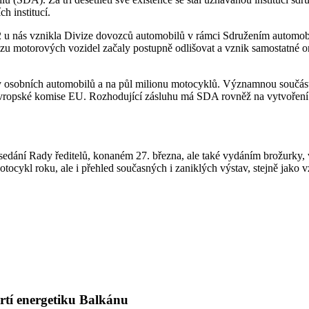
h institucí.
92 u nás vznikla Divize dovozců automobilů v rámci Sdružením automob
 motorových vozidel začaly postupně odlišovat a vznik samostatné or
y osobních automobilů a na půl milionu motocyklů. Významnou součástí
ropské komise EU. Rozhodující zásluhu má SDA rovněž na vytvoření př
sedání Rady ředitelů, konaném 27. března, ale také vydáním brožurky, v
tocykl roku, ale i přehled současných i zaniklých výstav, stejně jako
drtí energetiku Balkánu