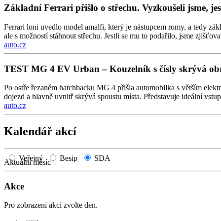
Základní Ferrari přišlo o střechu. Vyzkoušeli jsme, je
Ferrari loni uvedlo model amalfi, který je nástupcem romy, a tedy zá
ale s možností stáhnout střechu. Jestli se mu to podařilo, jsme zjišťov
auto.cz
TEST MG 4 EV Urban – Kouzelník s čísly skrývá ob
Po ostře řezaném hatchbacku MG 4 přišla automobilka s větším elekt
dojezd a hlavně uvnitř skrývá spoustu místa. Představuje ideální vstu
auto.cz
Kalendář akcí
Veřejný
Besip
SDA
Aktuální měsíc
Akce
Pro zobrazení akcí zvolte den.