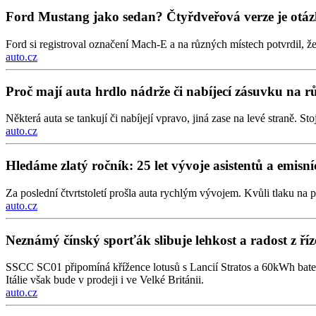
Ford Mustang jako sedan? Čtyřdveřová verze je otá
Ford si registroval označení Mach-E a na různých místech potvrdil, ž
auto.cz
Proč mají auta hrdlo nádrže či nabíjecí zásuvku na 
Některá auta se tankují či nabíjejí vpravo, jiná zase na levé straně. S
auto.cz
Hledáme zlatý ročník: 25 let vývoje asistentů a emisn
Za poslední čtvrtstoletí prošla auta rychlým vývojem. Kvůli tlaku na p
auto.cz
Neznámý čínský sporťák slibuje lehkost a radost z říz
SSCC SC01 připomíná křížence lotusů s Lancií Stratos a 60kWh bate
Itálie však bude v prodeji i ve Velké Británii.
auto.cz