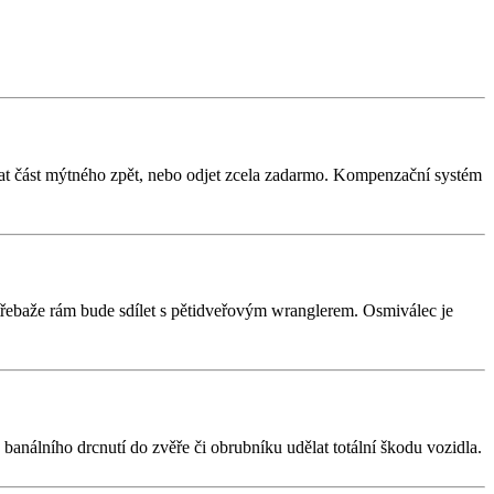
skat část mýtného zpět, nebo odjet zcela zadarmo. Kompenzační systém
 třebaže rám bude sdílet s pětidveřovým wranglerem. Osmiválec je
análního drcnutí do zvěře či obrubníku udělat totální škodu vozidla.