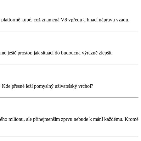
 na platformě kupé, což znamená V8 vpředu a hnací nápravu vzadu.
áme ještě prostor, jak situaci do budoucna výrazně zlepšit.
st. Kde přesně leží pomyslný uživatelský vrchol?
uhého milionu, ale přinejmenším zprvu nebude k mání každému. Kromě