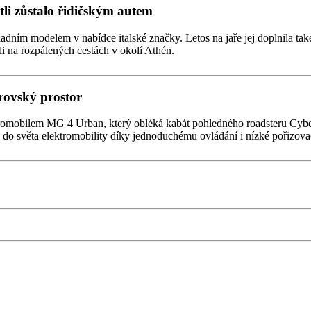
stli zůstalo řidičským autem
kladním modelem v nabídce italské značky. Letos na jaře jej doplnila t
ali na rozpálených cestách v okolí Athén.
rovský prostor
romobilem MG 4 Urban, který obléká kabát pohledného roadsteru Cybers
p do světa elektromobility díky jednoduchému ovládání i nízké pořizova