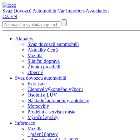
Svaz Dovozců Automobilů
Car Importers Association
CZ
EN
Aktuality
Svaz dovozců automobilů
Aktuality členů
Vozidla
Silniční doprava
Životní prostředí
Obecné
Svaz dovozců automobilů
Kdo jsme
Členové výkonného výboru
Osobní a LUV
Nákladní automobily, autobusy
Motocykly
Prodejní a servisní místa
Výroční zprávy
Informace
Vozidla
- právní úpravy
- Registrace od 1. 3. 2023