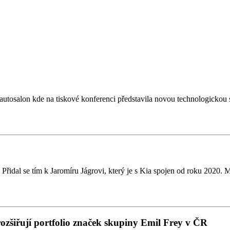
tosalon kde na tiskové konferenci představila novou technologickou st
řidal se tím k Jaromíru Jágrovi, který je s Kia spojen od roku 2020. 
rozšiřují portfolio značek skupiny Emil Frey v ČR