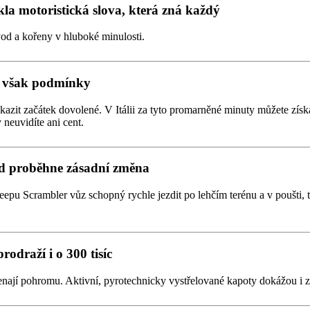
la motoristická slova, která zná každý
od a kořeny v hluboké minulosti.
to však podmínky
okazit začátek dovolené. V Itálii za tyto promarněné minuty můžete zí
neuvidíte ani cent.
od proběhne zásadní změna
eepu Scrambler vůz schopný rychle jezdit po lehčím terénu a v poušti,
odraží i o 300 tisíc
ají pohromu. Aktivní, pyrotechnicky vystřelované kapoty dokážou i z b