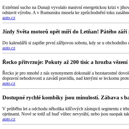
Extrémní sucho na Dunaji vyvolalo masivní energetickou krizi v jiho
odstavit výrobu. A v Rumunsku musela ke zprůchodnění toku zasáhn
auto.cz
Jízdy Světa motorů opět míří do Letňan! Pátého září 
Do kalendářů si zapište první zářijovou sobotu, kdy se u obchodního 
auto.cz
Řecko přitvrzuje: Pokuty až 200 tisíc a hrozba vězen
Řecko je pro mnohé z nás synonymem dokonalé a bezstarostné dovolen
dopravní nehodovosti a zavádí pravidla, nad kterými se leckomu prot
auto.cz
Dostupné rychlé kombíky jsou minulostí. Zábava s b
V průběhu let a odchodu několika klíčových zástupců segmentu z trh
ojetinami. Nové se totiž už buď vůbec nevyrábí, nebo jsou naopak tak
auto.cz