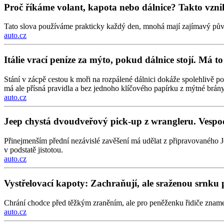
Proč říkáme volant, kapota nebo dálnice? Takto vznik
Tato slova používáme prakticky každý den, mnohá mají zajímavý pův
auto.cz
Itálie vrací peníze za mýto, pokud dálnice stojí. Má 
Stání v zácpě cestou k moři na rozpálené dálnici dokáže spolehlivě p
má ale přísná pravidla a bez jednoho klíčového papírku z mýtné brány 
auto.cz
Jeep chystá dvoudveřový pick-up z wrangleru. Vesp
Přinejmenším přední nezávislé zavěšení má udělat z připravovaného J
v podstatě jistotou.
auto.cz
Vystřelovací kapoty: Zachraňují, ale sraženou srnku pr
Chrání chodce před těžkým zraněním, ale pro peněženku řidiče znamen
auto.cz