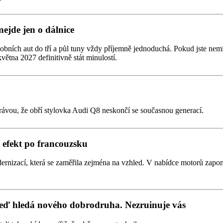
nejde jen o dálnice
obních aut do tří a půl tuny vždy příjemně jednoduchá. Pokud jste nemí
větna 2027 definitivně stát minulostí.
rávou, že obří stylovka Audi Q8 neskončí se současnou generací.
efekt po francouzsku
ernizací, která se zaměřila zejména na vzhled. V nabídce motorů zapom
teď hledá nového dobrodruha. Nezruinuje vás