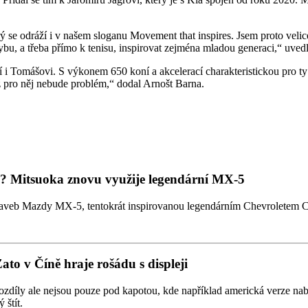
rý se odráží i v našem sloganu Movement that inspires. Jsem proto velice
u, a třeba přímo k tenisu, inspirovat zejména mladou generaci,“ uvedl
 Tomášovi. S výkonem 650 koní a akcelerací charakteristickou pro ty 
ž pro něj nebude problém,“ dodal Arnošt Barna.
tmi? Mitsuoka znovu využije legendární MX-5
taveb Mazdy MX-5, tentokrát inspirovanou legendárním Chevroletem Co
Zato v Číně hraje rošádu s displeji
zdíly ale nejsou pouze pod kapotou, kde například americká verze nabízí
 štít.