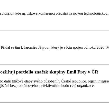
tosalon kde na tiskové konferenci představila novou technologickou st
řidal se tím k Jaromíru Jágrovi, který je s Kia spojen od roku 2020. 
rozšiřují portfolio značek skupiny Emil Frey v ČR
alší klíčové etapy svého působení v České republice. Jejich integrace
zajištění bezproblémového a efektivního chodu celé organizace.