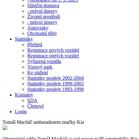
Silniční doprava
- právní úpravy
Životní prostředí
- právní úpravy
Autovraky
Obchodní třídy
Statistiky
Přehled
Registrace nových vozidel
Registrace ojetých vozidel
Vyřazená vozidla
Vozový park
Ke stažení
Statistiky prodeje 2002-2004
Statistiky prodeje 1999-2002
Statistiky prodeje 1993-1998
Kontakty
SDA
Členové
Login
Tomáš Macháč ambasadorem značky Kia
Olympijský vítěz Tomáš Macháč se stal novou tváří automobilky Kia. P