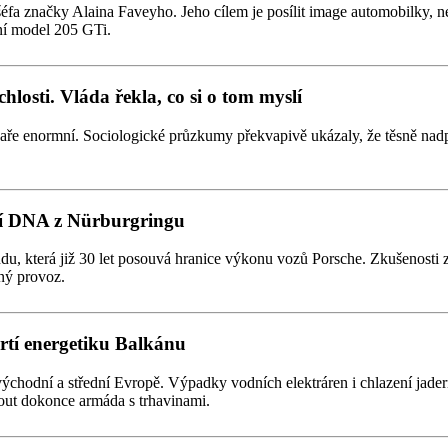
a značky Alaina Faveyho. Jeho cílem je posílit image automobilky, n
ní model 205 GTi.
losti. Vláda řekla, co si o tom myslí
jaře enormní. Sociologické průzkumy překvapivě ukázaly, že těsně nad
dní DNA z Nürburgringu
du, která již 30 let posouvá hranice výkonu vozů Porsche. Zkušenosti z
ný provoz.
drtí energetiku Balkánu
východní a střední Evropě. Výpadky vodních elektráren i chlazení jad
out dokonce armáda s trhavinami.