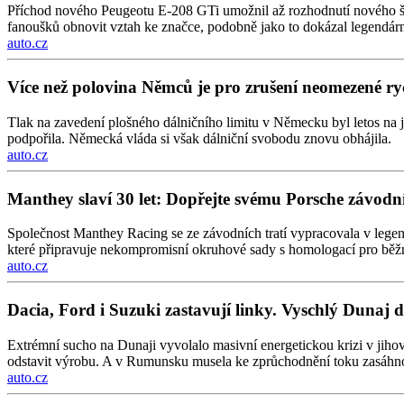
Příchod nového Peugeotu E-208 GTi umožnil až rozhodnutí nového šéf
fanoušků obnovit vztah ke značce, podobně jako to dokázal legendár
auto.cz
Více než polovina Němců je pro zrušení neomezené rych
Tlak na zavedení plošného dálničního limitu v Německu byl letos na 
podpořila. Německá vláda si však dálniční svobodu znovu obhájila.
auto.cz
Manthey slaví 30 let: Dopřejte svému Porsche závo
Společnost Manthey Racing se ze závodních tratí vypracovala v legen
které připravuje nekompromisní okruhové sady s homologací pro běž
auto.cz
Dacia, Ford i Suzuki zastavují linky. Vyschlý Dunaj 
Extrémní sucho na Dunaji vyvolalo masivní energetickou krizi v jiho
odstavit výrobu. A v Rumunsku musela ke zprůchodnění toku zasáhn
auto.cz