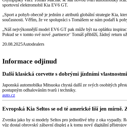
sportovní elektromobil Kia EV6 GT.
„Sport a pohyb obecně je jedním z atributů globální strategie Kia, kte
současnosti. Věřím, že ve spolupráci s Tomášem se nám podaří k pohyb
„Náš nejvýkonnější model EV6 GT pak může být na oplátku inspirací i
Pokud se v tomto své nové ,partnerce‘ Tomáš přiblíží, žádný return u
20.08.2025
Autodealers
Informace odjinud
Další klasická corvette s dobrými jízdními vlastnos
Japonská automobilka Mitsuoka chystá další ze svých osobitých přes
postupným odhalováním tvarů i techniky.
auto.cz
Evropská Kia Seltos se od té americké liší jen mírně. 
Zvenku jako by si modely Seltos pro jednotlivé trhy z oka vypadly. Ro
vůz dostal obrovský zábavní displej a k tomu nový digitální přístrojový