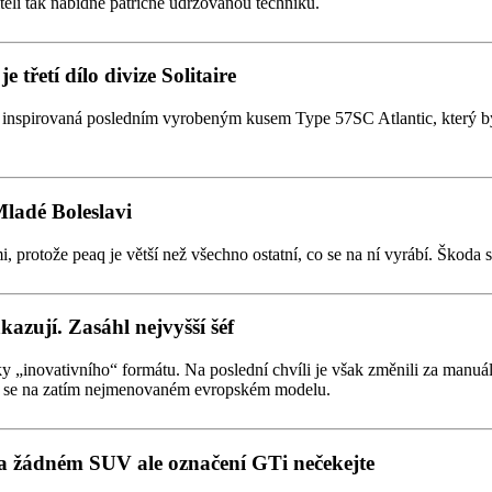
iteli tak nabídne patřičně udržovanou techniku.
 třetí dílo divize Solitaire
ak inspirovaná posledním vyrobeným kusem Type 57SC Atlantic, který 
Mladé Boleslavi
otože peaq je větší než všechno ostatní, co se na ní vyrábí. Škoda si 
azují. Zasáhl nejvyšší šéf
novativního“ formátu. Na poslední chvíli je však změnili za manuální,
eví se na zatím nejmenovaném evropském modelu.
 žádném SUV ale označení GTi nečekejte