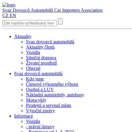
Svaz Dovozců Automobilů
Car Importers Association
CZ
EN
Aktuality
Svaz dovozců automobilů
Aktuality členů
Vozidla
Silniční doprava
Životní prostředí
Obecné
Svaz dovozců automobilů
Kdo jsme
Členové výkonného výboru
Osobní a LUV
Nákladní automobily, autobusy
Motocykly
Prodejní a servisní místa
Výroční zprávy
Informace
Vozidla
- právní úpravy
- Registrace od 1. 3. 2023