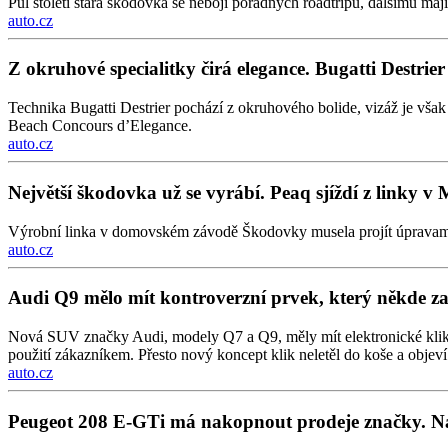
Půl století stará škodovka se nebojí pořádných roadtripů, dalšímu maj
auto.cz
Z okruhové specialitky čirá elegance. Bugatti Destrier je
Technika Bugatti Destrier pochází z okruhového bolide, vizáž je vš
Beach Concours d’Elegance.
auto.cz
Největší škodovka už se vyrábí. Peaq sjíždí z linky v 
Výrobní linka v domovském závodě Škodovky musela projít úpravami, pr
auto.cz
Audi Q9 mělo mít kontroverzní prvek, který někde zak
Nová SUV značky Audi, modely Q7 a Q9, měly mít elektronické kliky „i
použití zákazníkem. Přesto nový koncept klik neletěl do koše a obj
auto.cz
Peugeot 208 E-GTi má nakopnout prodeje značky. Na