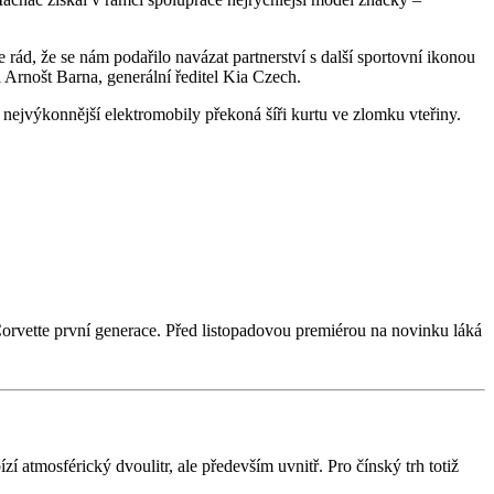
 rád, že se nám podařilo navázat partnerství s další sportovní ikonou
 Arnošt Barna, generální ředitel Kia Czech.
nejvýkonnější elektromobily překoná šíři kurtu ve zlomku vteřiny.
rvette první generace. Před listopadovou premiérou na novinku láká
 atmosférický dvoulitr, ale především uvnitř. Pro čínský trh totiž