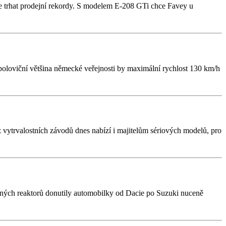
e trhat prodejní rekordy. S modelem E-208 GTi chce Favey u
poloviční většina německé veřejnosti by maximální rychlost 130 km/h
 vytrvalostních závodů dnes nabízí i majitelům sériových modelů, pro
erných reaktorů donutily automobilky od Dacie po Suzuki nuceně