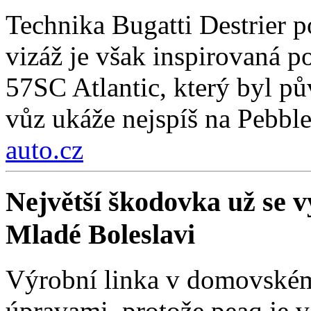
Technika Bugatti Destrier 
vizáž je však inspirovaná
57SC Atlantic, který byl 
vůz ukáže nejspíš na Pebbl
auto.cz
Největší škodovka už se vy
Mladé Boleslavi
Výrobní linka v domovském
úpravami, protože peaq je vě