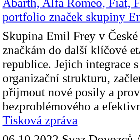
Abarth, Alfa Romeo, Fiat, F
portfolio značek skupiny E
Skupina Emil Frey v České
značkám do další klíčové e
republice. Jejich integrace 
organizační strukturu, začle
přijmout nové posily a prové
bezproblémového a efektivn
Tisková zpráva
06.10.2022
Svaz Dovozců 