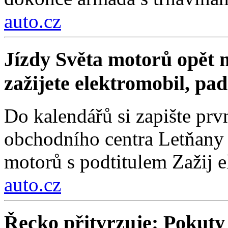
auto.cz
Jízdy Světa motorů opět m
zažijete elektromobil, pa
Do kalendářů si zapište prv
obchodního centra Letňany 
motorů s podtitulem Zažij e
auto.cz
Řecko přitvrzuje: Pokuty 