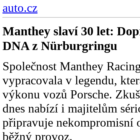
auto.cz
Manthey slaví 30 let: Do
DNA z Nürburgringu
Společnost Manthey Racing 
vypracovala v legendu, kter
výkonu vozů Porsche. Zkuše
dnes nabízí i majitelům sér
připravuje nekompromisní 
běžný provoz.