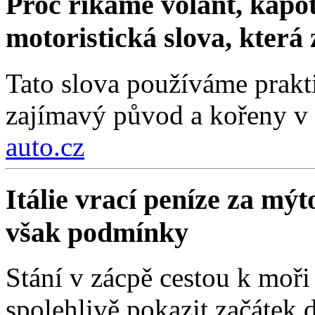
Proč říkáme volant, kapot
motoristická slova, která
Tato slova používáme prakt
zajímavý původ a kořeny v 
auto.cz
Itálie vrací peníze za mýt
však podmínky
Stání v zácpě cestou k moři
spolehlivě pokazit začátek d