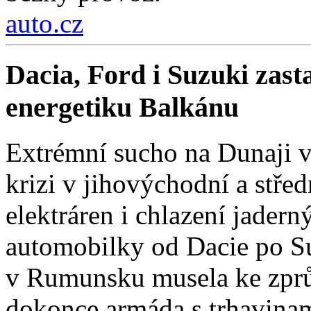
auto.cz
Dacia, Ford i Suzuki zast
energetiku Balkánu
Extrémní sucho na Dunaji v
krizi v jihovýchodní a stř
elektráren i chlazení jadern
automobilky od Dacie po Su
v Rumunsku musela ke zprů
dokonce armáda s trhavinam