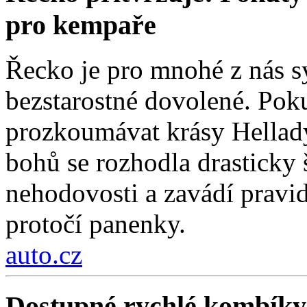
pro kempaře
Řecko je pro mnohé z nás 
bezstarostné dovolené. Poku
prozkoumávat krásy Hellad
bohů se rozhodla drasticky
nehodovosti a zavádí pravi
protočí panenky.
auto.cz
Dostupné rychlé kombíky 