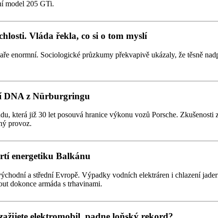
ní model 205 GTi.
losti. Vláda řekla, co si o tom myslí
jaře enormní. Sociologické průzkumy překvapivě ukázaly, že těsně nad
dní DNA z Nürburgringu
du, která již 30 let posouvá hranice výkonu vozů Porsche. Zkušenosti z
ný provoz.
drtí energetiku Balkánu
východní a střední Evropě. Výpadky vodních elektráren i chlazení jad
out dokonce armáda s trhavinami.
zažijete elektromobil, padne loňský rekord?