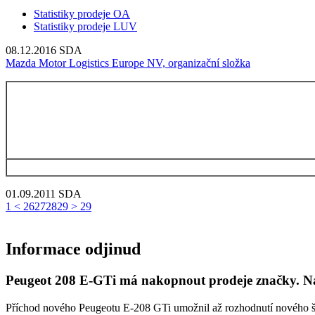
Statistiky prodeje OA
Statistiky prodeje LUV
08.12.2016
SDA
Mazda Motor Logistics Europe NV, organizační složka
01.09.2011
SDA
1
<
26
27
28
29
>
29
Informace odjinud
Peugeot 208 E-GTi má nakopnout prodeje značky. Na
Příchod nového Peugeotu E-208 GTi umožnil až rozhodnutí nového šéf