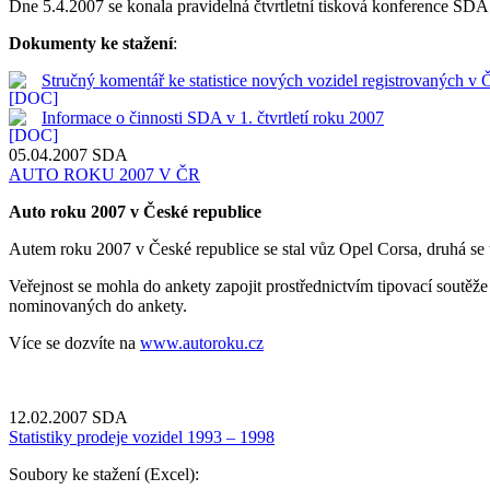
Dne 5.4.2007 se konala pravidelná čtvrtletní tisková konference SDA. J
Dokumenty ke stažení
:
Stručný komentář ke statistice nových vozidel registrovaných v 
Informace o činnosti SDA v 1. čtvrtletí roku 2007
05.04.2007
SDA
AUTO ROKU 2007 V ČR
Auto roku 2007 v České republice
Autem roku 2007 v České republice se stal vůz Opel Corsa, druhá se 
Veřejnost se mohla do ankety zapojit prostřednictvím tipovací soutě
nominovaných do ankety.
Více se dozvíte na
www.autoroku.cz
12.02.2007
SDA
Statistiky prodeje vozidel 1993 – 1998
Soubory ke stažení (Excel):