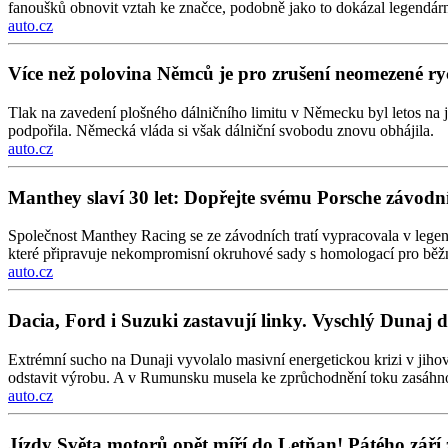
fanoušků obnovit vztah ke značce, podobně jako to dokázal legendár
auto.cz
Více než polovina Němců je pro zrušení neomezené rych
Tlak na zavedení plošného dálničního limitu v Německu byl letos na 
podpořila. Německá vláda si však dálniční svobodu znovu obhájila.
auto.cz
Manthey slaví 30 let: Dopřejte svému Porsche závo
Společnost Manthey Racing se ze závodních tratí vypracovala v legen
které připravuje nekompromisní okruhové sady s homologací pro běž
auto.cz
Dacia, Ford i Suzuki zastavují linky. Vyschlý Dunaj 
Extrémní sucho na Dunaji vyvolalo masivní energetickou krizi v jiho
odstavit výrobu. A v Rumunsku musela ke zprůchodnění toku zasáhn
auto.cz
Jízdy Světa motorů opět míří do Letňan! Pátého září 