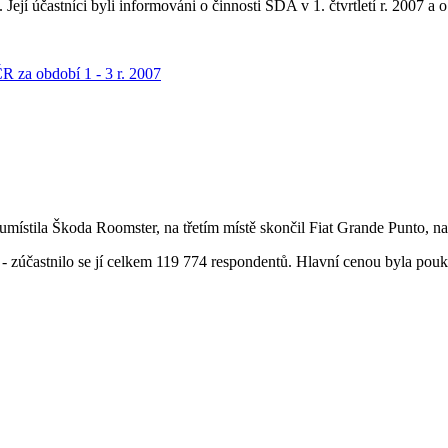
ejí účastníci byli informováni o činnosti SDA v 1. čtvrtletí r. 2007 a 
ČR za období 1 - 3 r. 2007
umístila Škoda Roomster, na třetím místě skončil Fiat Grande Punto, n
že - zúčastnilo se jí celkem 119 774 respondentů. Hlavní cenou byla p