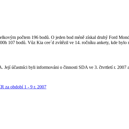
 celkovým počtem 196 bodů. O jeden bod méně získal druhý Ford Mondeo
00h 107 bodů. Vůz Kia cee´d zvítězil ve 14. ročníku ankety, kde byl
Její účastníci byli informováni o činnosti SDA ve 3. čtvrtletí r. 2007 
ČR za období 1 - 9 r. 2007