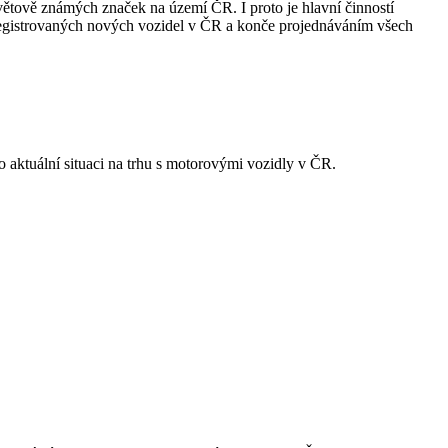
světově známých značek na území ČR. I proto je hlavní činností
 registrovaných nových vozidel v ČR a konče projednáváním všech
 o aktuální situaci na trhu s motorovými vozidly v ČR.