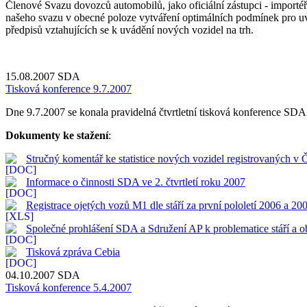
Členové Svazu dovozců automobilů, jako oficiální zástupci - importéř
našeho svazu v obecné poloze vytváření optimálních podmínek pro uv
předpisů vztahujících se k uvádění nových vozidel na trh.
15.08.2007
SDA
Tisková konference 9.7.2007
Dne 9.7.2007 se konala pravidelná čtvrtletní tisková konference SDA. J
Dokumenty ke stažení
:
Stručný komentář ke statistice nových vozidel registrovaných v 
Informace o činnosti SDA ve 2. čtvrtletí roku 2007
Registrace ojetých vozů M1 dle stáří za první pololetí 2006 a 20
Společné prohlášení SDA a Sdružení AP k problematice stáří a
Tisková zpráva Cebia
04.10.2007
SDA
Tisková konference 5.4.2007