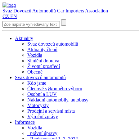
Svaz Dovozců Automobilů
Car Importers Association
CZ
EN
Aktuality
Svaz dovozců automobilů
Aktuality členů
Vozidla
Silniční doprava
Životní prostředí
Obecné
Svaz dovozců automobilů
Kdo jsme
Členové výkonného výboru
Osobní a LUV
Nákladní automobily, autobusy
Motocykly
Prodejní a servisní místa
Výroční zprávy
Informace
Vozidla
- právní úpravy
- Registrace od 1. 3. 2023