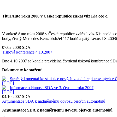
Titul Auto roku 2008 v České republice získal vůz Kia cee´d
V anketě Auto roku 2008 v České republice zvítězil vůz Kia cee´d s
body, čtvrtý Mercedes-Benz obdržel 117 bodů a pátý Lexus LS 460/6
07.02.2008
SDA
Tisková konference 4.10.2007
Dne 4.10.2007 se konala pravidelná čtvrtletní tisková konference SDA. 
Dokumenty ke stažení
:
Stručný komentář ke statistice nových vozidel registrovaných v 
Informace o činnosti SDA ve 3. čtvrtletí roku 2007
04.10.2007
SDA
Argumentace SDA k nadměrnému dovozu ojetých automobilů
Argumentace SDA k nadměrnému dovozu ojetých automobilů