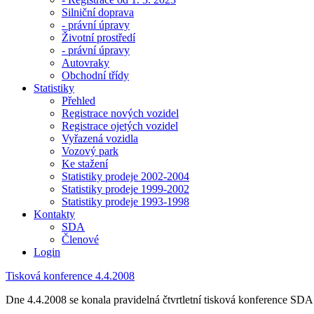
Silniční doprava
- právní úpravy
Životní prostředí
- právní úpravy
Autovraky
Obchodní třídy
Statistiky
Přehled
Registrace nových vozidel
Registrace ojetých vozidel
Vyřazená vozidla
Vozový park
Ke stažení
Statistiky prodeje 2002-2004
Statistiky prodeje 1999-2002
Statistiky prodeje 1993-1998
Kontakty
SDA
Členové
Login
Tisková konference 4.4.2008
Dne 4.4.2008 se konala pravidelná čtvrtletní tisková konference SDA. 