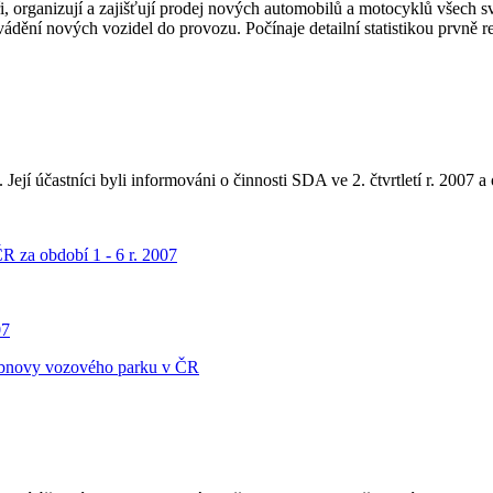
i, organizují a zajišťují prodej nových automobilů a motocyklů všech 
ádění nových vozidel do provozu. Počínaje detailní statistikou prvně
ejí účastníci byli informováni o činnosti SDA ve 2. čtvrtletí r. 2007 a
ČR za období 1 - 6 r. 2007
07
 obnovy vozového parku v ČR