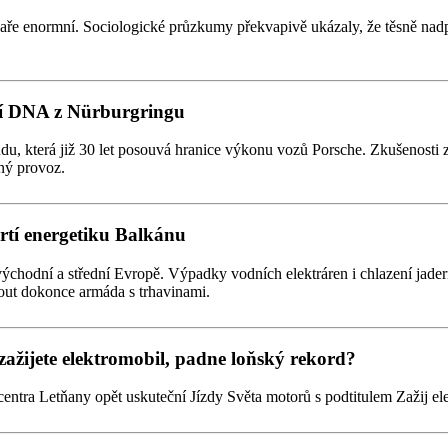
jaře enormní. Sociologické průzkumy překvapivě ukázaly, že těsně nad
dní DNA z Nürburgringu
du, která již 30 let posouvá hranice výkonu vozů Porsche. Zkušenosti z
ný provoz.
drtí energetiku Balkánu
východní a střední Evropě. Výpadky vodních elektráren i chlazení jad
out dokonce armáda s trhavinami.
zažijete elektromobil, padne loňský rekord?
centra Letňany opět uskuteční Jízdy Světa motorů s podtitulem Zažij el