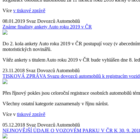
Více
v tiskové zprávě
08.01.2019
Svaz Dovozců Automobilů
Známe finalisty ankety Auto roku 2019 v ČR
Do 2. kola ankety Auto roku 2019 v ČR postupují vozy (v abecední
motoristických novinářů.
Vítěz ankety s titulem Auto roku 2019 v ČR bude vyhlášen dne 8. le
23.11.2018
Svaz Dovozců Automobilů
TISKOVÁ ZPRÁVA Svazu dovozců automobilů k registracím vozid
Přes říjnový pokles jsou celoroční registrace osobních automobilů tém
Všechny ostatní kategorie zaznamenaly v říjnu nárůst.
Více v
tiskové zprávě
05.12.2018
Svaz Dovozců Automobilů
NEJNOVĚJŠÍ ÚDAJE O VOZOVÉM PARKU V ČR K 30. 9. 201