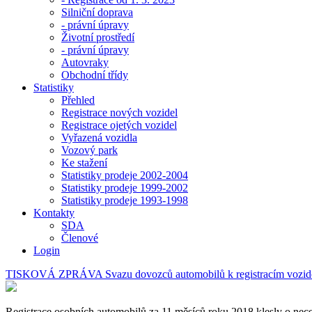
Silniční doprava
- právní úpravy
Životní prostředí
- právní úpravy
Autovraky
Obchodní třídy
Statistiky
Přehled
Registrace nových vozidel
Registrace ojetých vozidel
Vyřazená vozidla
Vozový park
Ke stažení
Statistiky prodeje 2002-2004
Statistiky prodeje 1999-2002
Statistiky prodeje 1993-1998
Kontakty
SDA
Členové
Login
TISKOVÁ ZPRÁVA Svazu dovozců automobilů k registracím vozid
Registrace osobních automobilů za 11 měsíců roku 2018 klesly o necel