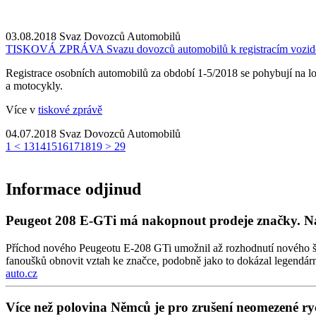
03.08.2018
Svaz Dovozců Automobilů
TISKOVÁ ZPRÁVA Svazu dovozců automobilů k registracím vozid
Registrace osobních automobilů za období 1-5/2018 se pohybují na lo
a motocykly.
Více v
tiskové zprávě
04.07.2018
Svaz Dovozců Automobilů
1
<
13
14
15
16
17
18
19
>
29
Informace odjinud
Peugeot 208 E-GTi má nakopnout prodeje značky. Na
Příchod nového Peugeotu E-208 GTi umožnil až rozhodnutí nového šéf
fanoušků obnovit vztah ke značce, podobně jako to dokázal legendár
auto.cz
Více než polovina Němců je pro zrušení neomezené rych