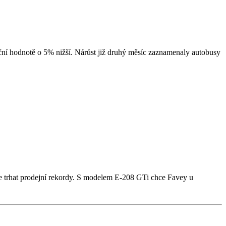
íční hodnotě o 5% nižší. Nárůst již druhý měsíc zaznamenaly autobusy
e trhat prodejní rekordy. S modelem E-208 GTi chce Favey u