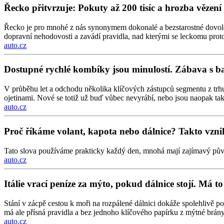
Řecko přitvrzuje: Pokuty až 200 tisíc a hrozba vězen
Řecko je pro mnohé z nás synonymem dokonalé a bezstarostné dovolen
dopravní nehodovosti a zavádí pravidla, nad kterými se leckomu prot
auto.cz
Dostupné rychlé kombíky jsou minulostí. Zábava s b
V průběhu let a odchodu několika klíčových zástupců segmentu z trh
ojetinami. Nové se totiž už buď vůbec nevyrábí, nebo jsou naopak tak
auto.cz
Proč říkáme volant, kapota nebo dálnice? Takto vznik
Tato slova používáme prakticky každý den, mnohá mají zajímavý pův
auto.cz
Itálie vrací peníze za mýto, pokud dálnice stojí. Má 
Stání v zácpě cestou k moři na rozpálené dálnici dokáže spolehlivě p
má ale přísná pravidla a bez jednoho klíčového papírku z mýtné brány 
auto.cz