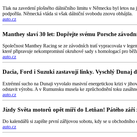
Tlak na zavedení plošného dálničního limitu v Německu byl letos na 
podpořila. Německá vláda si však dálniční svobodu znovu obhájila.
auto.cz
Manthey slaví 30 let: Dopřejte svému Porsche závo
Společnost Manthey Racing se ze závodních tratí vypracovala v legen
které připravuje nekompromisní okruhové sady s homologací pro běž
auto.cz
Dacia, Ford i Suzuki zastavují linky. Vyschlý Dunaj 
Extrémní sucho na Dunaji vyvolalo masivní energetickou krizi v jiho
odstavit výrobu. A v Rumunsku musela ke zprůchodnění toku zasáhn
auto.cz
Jízdy Světa motorů opět míří do Letňan! Pátého září 
Do kalendářů si zapište první zářijovou sobotu, kdy se u obchodního 
auto.cz