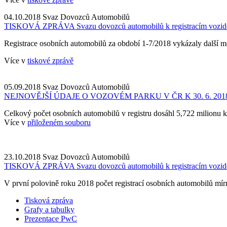
04.10.2018
Svaz Dovozců Automobilů
TISKOVÁ ZPRÁVA Svazu dovozců automobilů k registracím vozid
Registrace osobních automobilů za období 1-7/2018 vykázaly další mezi
Více v
tiskové zprávě
05.09.2018
Svaz Dovozců Automobilů
NEJNOVĚJŠÍ ÚDAJE O VOZOVÉM PARKU V ČR K 30. 6. 201
Celkový počet osobních automobilů v registru dosáhl 5,722 milionu ku
Více v
přiloženém souboru
23.10.2018
Svaz Dovozců Automobilů
TISKOVÁ ZPRÁVA Svazu dovozců automobilů k registracím vozid
V první polovině roku 2018 počet registrací osobních automobilů mí
Tisková zpráva
Grafy a tabulky
Prezentace PwC