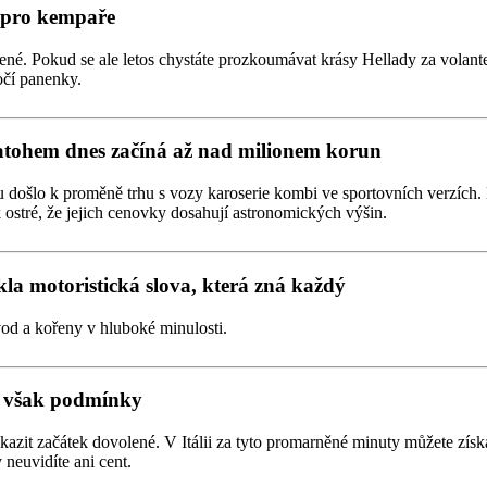
í pro kempaře
é. Pokud se ale letos chystáte prozkoumávat krásy Hellady za volant
očí panenky.
atohem dnes začíná až nad milionem korun
u došlo k proměně trhu s vozy karoserie kombi ve sportovních verzích
 ostré, že jejich cenovky dosahují astronomických výšin.
la motoristická slova, která zná každý
od a kořeny v hluboké minulosti.
to však podmínky
okazit začátek dovolené. V Itálii za tyto promarněné minuty můžete zí
neuvidíte ani cent.