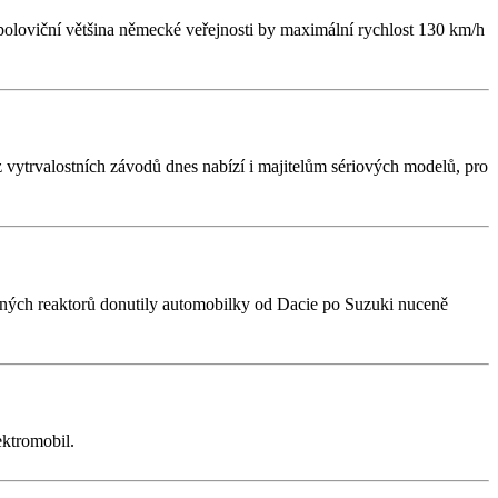
poloviční většina německé veřejnosti by maximální rychlost 130 km/h
 vytrvalostních závodů dnes nabízí i majitelům sériových modelů, pro
erných reaktorů donutily automobilky od Dacie po Suzuki nuceně
ektromobil.