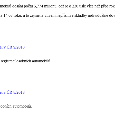
mobilů dosáhl počtu 5,774 milionu, což je o 230 tisíc více než před ro
 na 14,68 roku, a to zejména vlivem nepříznivé skladby individuálně d
el v ČR 9/2018
registrací osobních automobilů.
el v ČR 8/2018
sobních automobilů.