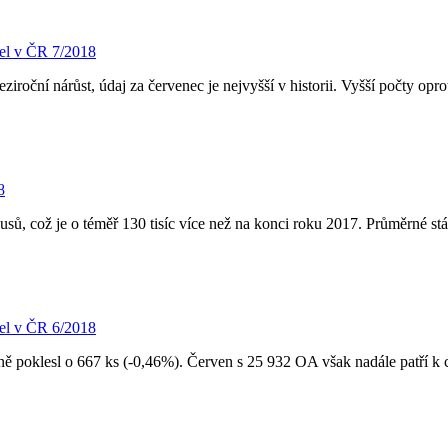
el v ČR 7/2018
roční nárůst, údaj za červenec je nejvyšší v historii. Vyšší počty opro
8
sů, což je o téměř 130 tisíc více než na konci roku 2017. Průměrné st
el v ČR 6/2018
rně poklesl o 667 ks (-0,46%). Červen s 25 932 OA však nadále patří 