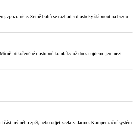
em, zpozorněte. Země bohů se rozhodla drasticky šlápnout na brzdu
. Mírně přikořeněné dostupné kombíky už dnes najdeme jen mezi
skat část mýtného zpět, nebo odjet zcela zadarmo. Kompenzační systém