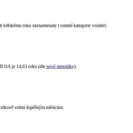
ti loňskému roku zaznamenaly i ostatní kategorie vozidel.
áří OA je 14,63 roku (dle
nové metodiky
).
k celkově velmi úspěšným měsícům.