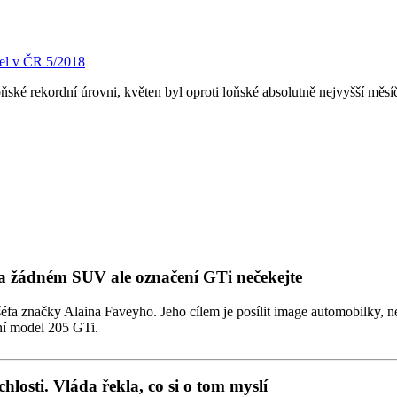
el v ČR 5/2018
ňské rekordní úrovni, květen byl oproti loňské absolutně nejvyšší měs
 žádném SUV ale označení GTi nečekejte
a značky Alaina Faveyho. Jeho cílem je posílit image automobilky, n
ní model 205 GTi.
losti. Vláda řekla, co si o tom myslí