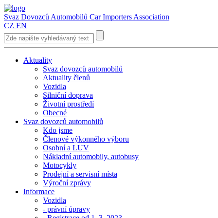
Svaz Dovozců Automobilů
Car Importers Association
CZ
EN
Aktuality
Svaz dovozců automobilů
Aktuality členů
Vozidla
Silniční doprava
Životní prostředí
Obecné
Svaz dovozců automobilů
Kdo jsme
Členové výkonného výboru
Osobní a LUV
Nákladní automobily, autobusy
Motocykly
Prodejní a servisní místa
Výroční zprávy
Informace
Vozidla
- právní úpravy
- Registrace od 1. 3. 2023