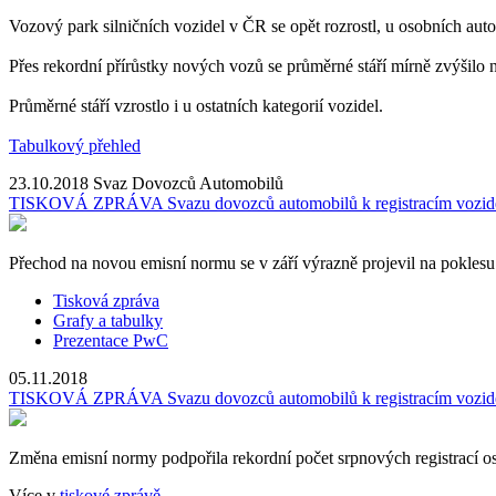
Vozový park silničních vozidel v ČR se opět rozrostl, u osobních auto
Přes rekordní přírůstky nových vozů se průměrné stáří mírně zvýšilo
Průměrné stáří vzrostlo i u ostatních kategorií vozidel.
Tabulkový přehled
23.10.2018
Svaz Dovozců Automobilů
TISKOVÁ ZPRÁVA Svazu dovozců automobilů k registracím vozid
Přechod na novou emisní normu se v září výrazně projevil na poklesu 
Tisková zpráva
Grafy a tabulky
Prezentace PwC
05.11.2018
TISKOVÁ ZPRÁVA Svazu dovozců automobilů k registracím vozid
Změna emisní normy podpořila rekordní počet srpnových registrací o
Více v
tiskové zprávě