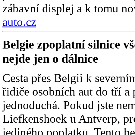
zábavní displej a k tomu nov
auto.cz
Belgie zpoplatní silnice 
nejde jen o dálnice
Cesta přes Belgii k severní
řidiče osobních aut do tří a
jednoduchá. Pokud jste nemí
Liefkenshoek u Antverp, pro
jediného poplatku. Tento be