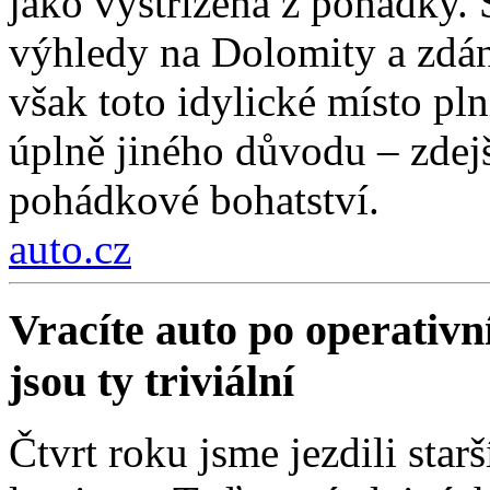
jako vystřižená z pohádky. S
výhledy na Dolomity a zdánl
však toto idylické místo pln
úplně jiného důvodu – zdejší
pohádkové bohatství.
auto.cz
Vracíte auto po operativn
jsou ty triviální
Čtvrt roku jsme jezdili sta