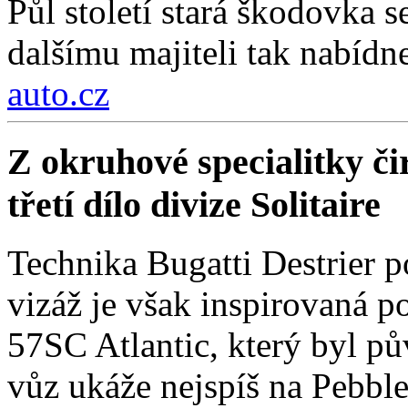
Půl století stará škodovka 
dalšímu majiteli tak nabídn
auto.cz
Z okruhové specialitky čir
třetí dílo divize Solitaire
Technika Bugatti Destrier 
vizáž je však inspirovaná
57SC Atlantic, který byl 
vůz ukáže nejspíš na Pebbl