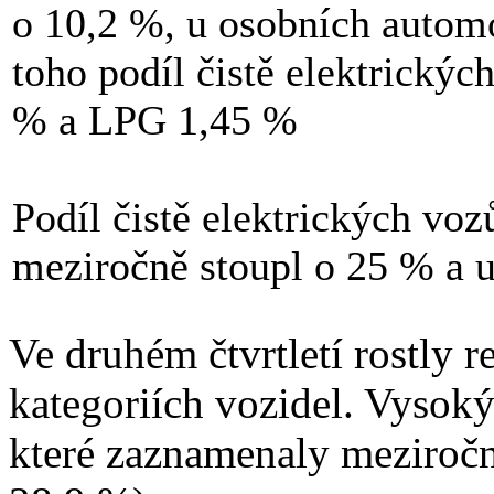
o 10,2 %, u osobních automo
toho podíl čistě elektrický
% a LPG 1,45 %
Podíl čistě elektrických voz
meziročně stoupl o 25 % a 
Ve druhém čtvrtletí rostly r
kategoriích vozidel. Vysoký
které zaznamenaly meziročn