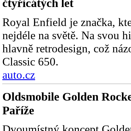
čtyřicátých let
Royal Enfield je značka, kt
nejdéle na světě. Na svou hi
hlavně retrodesign, což ná
Classic 650.
auto.cz
Oldsmobile Golden Rocke
Paříže
Dvoumístný koncept Golden