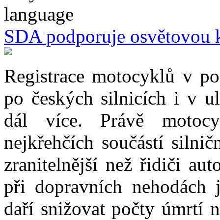
SDA podporuje osvětovou 
Registrace motocyklů v pos
po českých silnicích i v u
dál více. Právě motoc
nejkřehčích součástí silni
zranitelnější než řidiči a
při dopravních nehodách j
daří snižovat počty úmrtí 