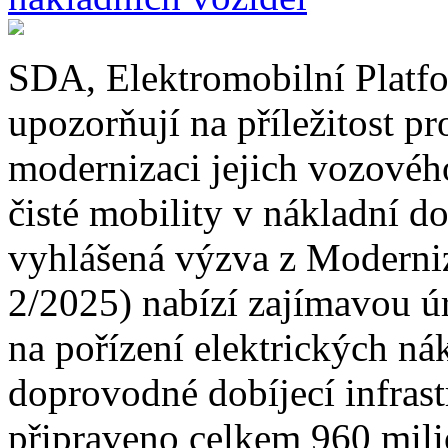
SDA, Elektromobilní Pla
upozorňují na příležitost p
modernizaci jejich vozového
čisté mobility v nákladní d
vyhlášená výzva z Modern
2/2025) nabízí zajímavou ú
na pořízení elektrických ná
doprovodné dobíjecí infrastr
připraveno celkem 960 mili