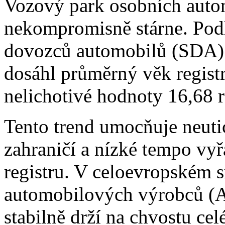
Vozový park osobních autom
nekompromisně stárne. Podl
dovozců automobilů (SDA) z
dosáhl průměrný věk regis
nelichotivé hodnoty 16,68 
Tento trend umocňuje neutic
zahraničí a nízké tempo vy
registru. V celoevropském 
automobilových výrobců (A
stabilně drží na chvostu cel