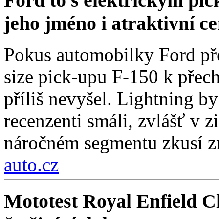
Ford to s elektrickým pi
jeho jméno i atraktivní c
Pokus automobilky Ford přes
size pick-upu F-150 k přech
příliš nevyšel. Lightning by
recenzenti smáli, zvlášť v 
náročném segmentu zkusí zn
auto.cz
Mototest Royal Enfield Cl