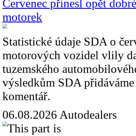
Červenec přinesl opět dobré
motorek
Statistické údaje SDA o čer
motorových vozidel vlily d
tuzemského automobilového
výsledkům SDA přidáváme o
komentář.
06.08.2026
Autodealers