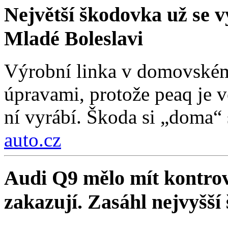
Největší škodovka už se vy
Mladé Boleslavi
Výrobní linka v domovském
úpravami, protože peaq je vě
ní vyrábí. Škoda si „doma“ s
auto.cz
Audi Q9 mělo mít kontrov
zakazují. Zasáhl nejvyšší 