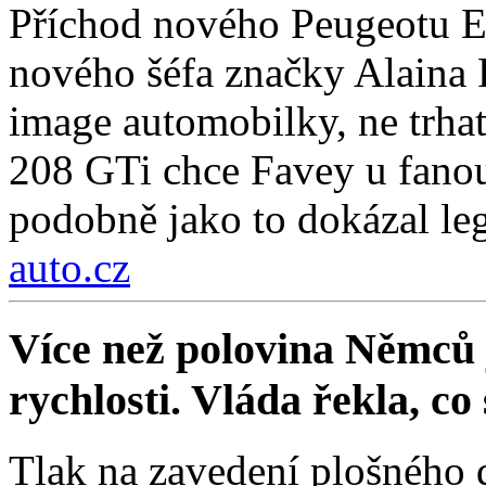
Příchod nového Peugeotu E
nového šéfa značky Alaina F
image automobilky, ne trha
208 GTi chce Favey u fanou
podobně jako to dokázal le
auto.cz
Více než polovina Němců 
rychlosti. Vláda řekla, co
Tlak na zavedení plošného 