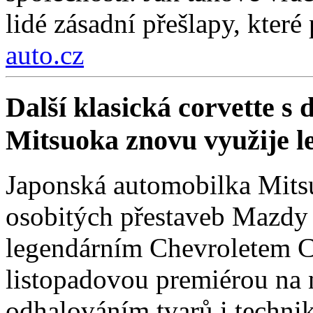
lidé zásadní přešlapy, které
auto.cz
Další klasická corvette s
Mitsuoka znovu využije 
Japonská automobilka Mitsu
osobitých přestaveb Mazdy
legendárním Chevroletem Co
listopadovou premiérou na
odhalováním tvarů i technik