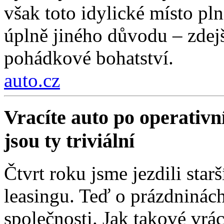
však toto idylické místo pln
úplně jiného důvodu – zdejší
pohádkové bohatství.
auto.cz
Vracíte auto po operativn
jsou ty triviální
Čtvrt roku jsme jezdili sta
leasingu. Teď o prázdninách
společnosti. Jak takové vrá