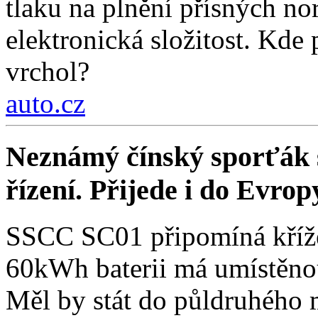
tlaku na plnění přísných nor
elektronická složitost. Kde
vrchol?
auto.cz
Neznámý čínský sporťák sl
řízení. Přijede i do Evrop
SSCC SC01 připomíná křížen
60kWh baterii má umístěnou
Měl by stát do půldruhého 