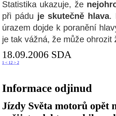
Statistika ukazuje, že
nejohro
při pádu
je skutečně hlava
.
úrazem dojde k poranění hlavy
je tak vážná, že může ohrozit ž
18.09.2006
SDA
1
<
1
2
>
2
Informace odjinud
Jízdy Světa motorů opět m