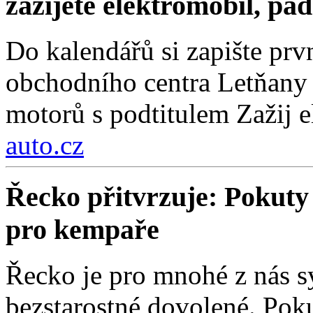
zažijete elektromobil, pa
Do kalendářů si zapište prv
obchodního centra Letňany 
motorů s podtitulem Zažij e
auto.cz
Řecko přitvrzuje: Pokuty 
pro kempaře
Řecko je pro mnohé z nás 
bezstarostné dovolené. Poku