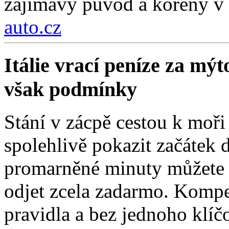
zajímavý původ a kořeny v 
auto.cz
Itálie vrací peníze za mýt
však podmínky
Stání v zácpě cestou k moři
spolehlivě pokazit začátek d
promarněné minuty můžete z
odjet zcela zadarmo. Kompe
pravidla a bez jednoho klí