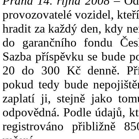
Praha 14. října 2008
– Od 
provozovatelé vozidel, kteř
hradit za každý den, kdy ne
do garančního fondu Česk
Sazba příspěvku se bude p
20 do 300 Kč denně. Přís
pokud tedy bude nepojišt
zaplatí ji, stejně jako to
odpovědná. Podle údajů, kt
registrováno přibližně 8