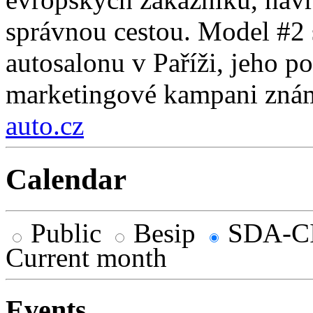
správnou cestou. Model #2 s
autosalonu v Paříži, jeho p
marketingové kampani zná
auto.cz
Calendar
Public
Besip
SDA-C
Current month
Events