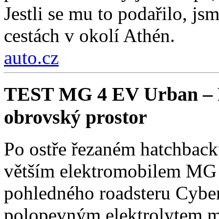
Jestli se mu to podařilo, js
cestách v okolí Athén.
auto.cz
TEST MG 4 EV Urban – Ko
obrovský prostor
Po ostře řezaném hatchback
větším elektromobilem MG 
pohledného roadsteru Cybers
polopevným elektrolytem má