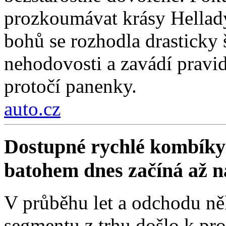
prozkoumávat krásy Hellad
bohů se rozhodla drasticky
nehodovosti a zavádí pravi
protočí panenky.
auto.cz
Dostupné rychlé kombíky 
batohem dnes začíná až 
V průběhu let a odchodu ně
segmentu z trhu došlo k pro