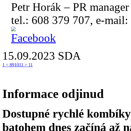
Petr Horák – PR manager
tel.: 608 379 707, e-mail
15.09.2023
SDA
1
<
8
9
10
11
>
11
Informace odjinud
Dostupné rychlé kombíky 
batohem dnes začíná až 