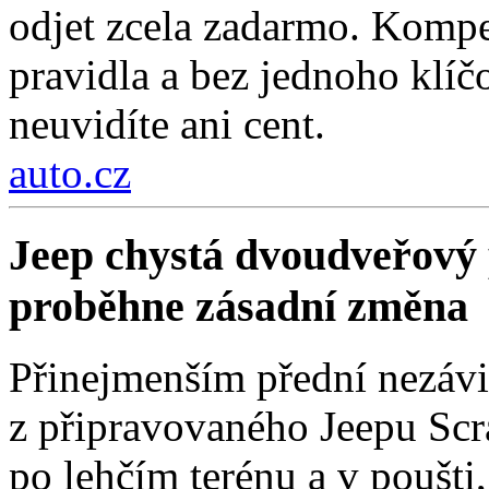
odjet zcela zadarmo. Kompe
pravidla a bez jednoho klí
neuvidíte ani cent.
auto.cz
Jeep chystá dvoudveřový 
proběhne zásadní změna
Přinejmenším přední nezávi
z připravovaného Jeepu Scr
po lehčím terénu a v poušti,