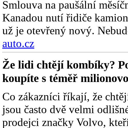
Smlouva na paušální měsíč
Kanadou nutí řidiče kamionů
už je otevřený nový. Nebude
auto.cz
Že lidi chtějí kombíky? P
koupíte s téměř milionov
Co zákazníci říkají, že chtěj
jsou často dvě velmi odlišn
prodejci značky Volvo, kte