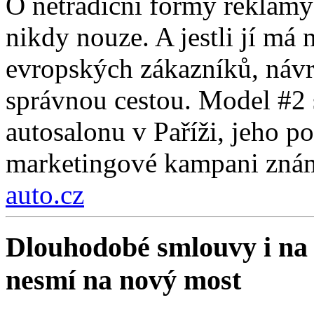
O netradiční formy reklam
nikdy nouze. A jestli jí má 
evropských zákazníků, návra
správnou cestou. Model #2 s
autosalonu v Paříži, jeho p
marketingové kampani zná
auto.cz
Dlouhodobé smlouvy i na
nesmí na nový most