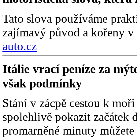
Tato slova používáme prakt
zajímavý původ a kořeny v 
auto.cz
Itálie vrací peníze za mýt
však podmínky
Stání v zácpě cestou k moři
spolehlivě pokazit začátek d
promarněné minuty můžete z