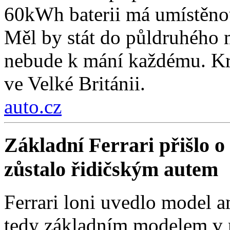
60kWh baterii má umístěnou
Měl by stát do půldruhého 
nebude k mání každému. Kro
ve Velké Británii.
auto.cz
Základní Ferrari přišlo o 
zůstalo řidičským autem
Ferrari loni uvedlo model a
tedy základním modelem v n