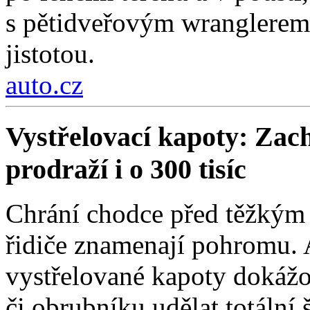
s pětidveřovým wranglerem.
jistotou.
auto.cz
Vystřelovací kapoty: Zach
prodraží i o 300 tisíc
Chrání chodce před těžkým 
řidiče znamenají pohromu. 
vystřelované kapoty dokážou
či obrubníku udělat totální 