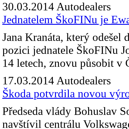
30.03.2014
Autodealers
Jednatelem ŠkoFINu je Ew
Jana Kranáta, který odešel 
pozici jednatele ŠkoFINu J
14 letech, znovu působit v
17.03.2014
Autodealers
Škoda potvrdila novou výr
Předseda vlády Bohuslav So
navštívil centrálu Volkswa