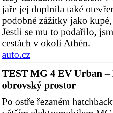
jaře jej doplnila také otev
podobné zážitky jako kupé, 
Jestli se mu to podařilo, js
cestách v okolí Athén.
auto.cz
TEST MG 4 EV Urban – Ko
obrovský prostor
Po ostře řezaném hatchback
větším elektromobilem MG 