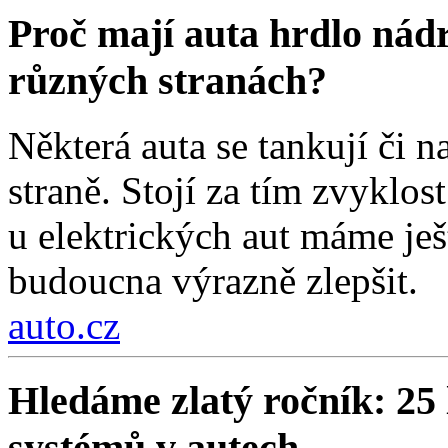
Proč mají auta hrdlo nádr
různých stranách?
Některá auta se tankují či na
straně. Stojí za tím zvyklos
u elektrických aut máme ješt
budoucna výrazně zlepšit.
auto.cz
Hledáme zlatý ročník: 25 
systémů v autech