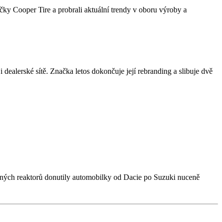
ky Cooper Tire a probrali aktuální trendy v oboru výroby a
ealerské sítě. Značka letos dokončuje její rebranding a slibuje dvě
erných reaktorů donutily automobilky od Dacie po Suzuki nuceně