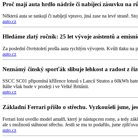
Proč mají auta hrdlo nádrže či nabíjecí zásuvku na 
Některá auta se tankují či nabíjejí vpravo, jiná zase na levé straně. S
auto.cz
Hledáme zlatý ročník: 25 let vývoje asistentů a emisn
Za poslední čtvrtstoletí prošla auta rychlým vývojem. Kvůli tlaku na p
auto.cz
Neznámý čínský sporťák slibuje lehkost a radost z říz
SSCC SC01 připomíná křížence lotusů s Lancií Stratos a 60kWh bate
Itálie však bude v prodeji i ve Velké Británii.
auto.cz
Základní Ferrari přišlo o střechu. Vyzkoušeli jsme, je
Ferrari loni uvedlo model amalfi, který je nástupcem romy, a tedy zá
ale s možností stáhnout střechu. Jestli se mu to podařilo, jsme zjišťov
auto.cz