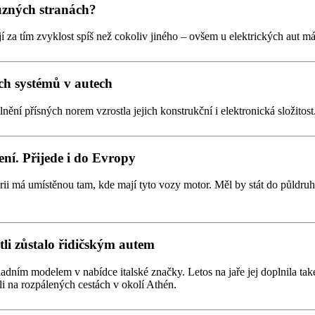
různých stranách?
tojí za tím zvyklost spíš než cokoliv jiného – ovšem u elektrických aut m
ích systémů v autech
lnění přísných norem vzrostla jejich konstrukční i elektronická složito
ení. Přijede i do Evropy
rii má umístěnou tam, kde mají tyto vozy motor. Měl by stát do půldr
stli zůstalo řidičským autem
kladním modelem v nabídce italské značky. Letos na jaře jej doplnila t
ali na rozpálených cestách v okolí Athén.