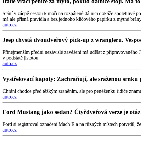
Itálie vrací peníze za mýto, pokud dálnice stojí. Má 
Stání v zácpě cestou k moři na rozpálené dálnici dokáže spolehlivě p
má ale přísná pravidla a bez jednoho klíčového papírku z mýtné brány 
auto.cz
Jeep chystá dvoudveřový pick-up z wrangleru. Vesp
Přinejmenším přední nezávislé zavěšení má udělat z připravovaného J
v podstatě jistotou.
auto.cz
Vystřelovací kapoty: Zachraňují, ale sraženou srnku pr
Chrání chodce před těžkým zraněním, ale pro peněženku řidiče znamen
auto.cz
Ford Mustang jako sedan? Čtyřdveřová verze je otá
Ford si registroval označení Mach-E a na různých místech potvrdil, ž
auto.cz