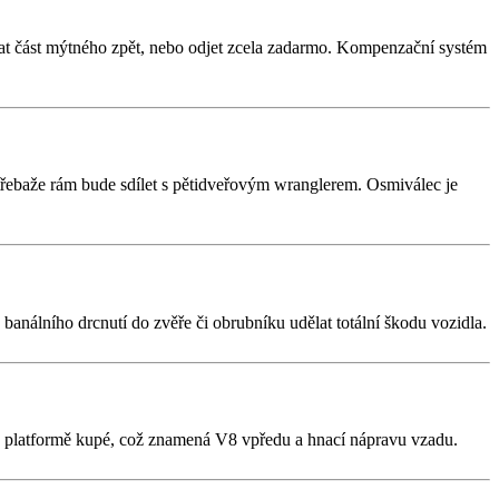
skat část mýtného zpět, nebo odjet zcela zadarmo. Kompenzační systém
 třebaže rám bude sdílet s pětidveřovým wranglerem. Osmiválec je
análního drcnutí do zvěře či obrubníku udělat totální škodu vozidla.
 na platformě kupé, což znamená V8 vpředu a hnací nápravu vzadu.