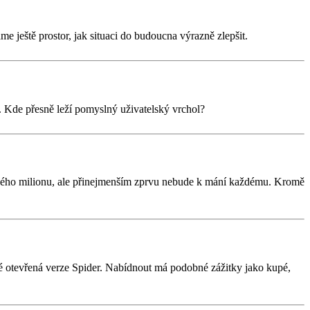
áme ještě prostor, jak situaci do budoucna výrazně zlepšit.
st. Kde přesně leží pomyslný uživatelský vrchol?
uhého milionu, ale přinejmenším zprvu nebude k mání každému. Kromě
aké otevřená verze Spider. Nabídnout má podobné zážitky jako kupé,