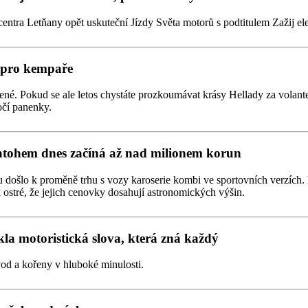
centra Letňany opět uskuteční Jízdy Světa motorů s podtitulem Zažij el
í pro kempaře
é. Pokud se ale letos chystáte prozkoumávat krásy Hellady za volant
očí panenky.
atohem dnes začíná až nad milionem korun
u došlo k proměně trhu s vozy karoserie kombi ve sportovních verzích
 ostré, že jejich cenovky dosahují astronomických výšin.
la motoristická slova, která zná každý
od a kořeny v hluboké minulosti.