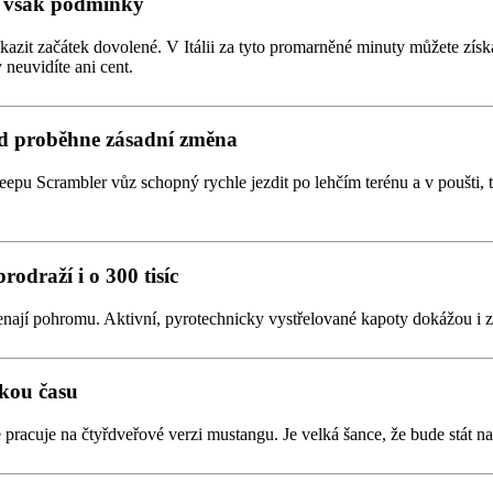
to však podmínky
okazit začátek dovolené. V Itálii za tyto promarněné minuty můžete zí
neuvidíte ani cent.
od proběhne zásadní změna
eepu Scrambler vůz schopný rychle jezdit po lehčím terénu a v poušti,
odraží i o 300 tisíc
ají pohromu. Aktivní, pyrotechnicky vystřelované kapoty dokážou i z b
zkou času
e pracuje na čtyřdveřové verzi mustangu. Je velká šance, že bude stát