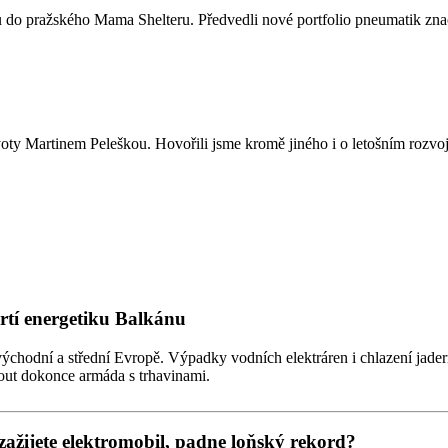
 do pražského Mama Shelteru. Předvedli nové portfolio pneumatik znač
 Martinem Peleškou. Hovořili jsme kromě jiného i o letošním rozvoji d
drtí energetiku Balkánu
východní a střední Evropě. Výpadky vodních elektráren i chlazení jad
out dokonce armáda s trhavinami.
zažijete elektromobil, padne loňský rekord?