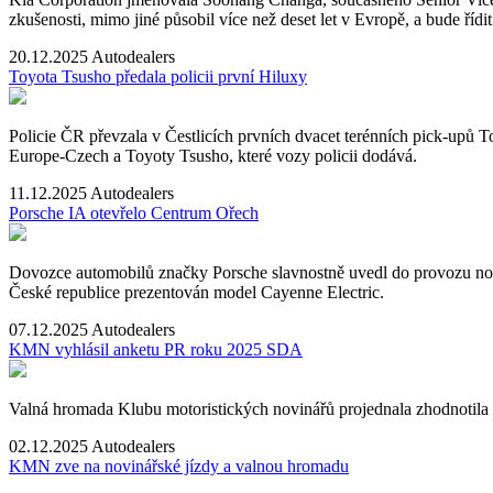
zkušenosti, mimo jiné působil více než deset let v Evropě, a bude říd
20.12.2025
Autodealers
Toyota Tsusho předala policii první Hiluxy
Policie ČR převzala v Čestlicích prvních dvacet terénních pick-upů T
Europe-Czech a Toyoty Tsusho, které vozy policii dodává.
11.12.2025
Autodealers
Porsche IA otevřelo Centrum Ořech
Dovozce automobilů značky Porsche slavnostně uvedl do provozu nov
České republice prezentován model Cayenne Electric.
07.12.2025
Autodealers
KMN vyhlásil anketu PR roku 2025 SDA
Valná hromada Klubu motoristických novinářů projednala zhodnotila l
02.12.2025
Autodealers
KMN zve na novinářské jízdy a valnou hromadu