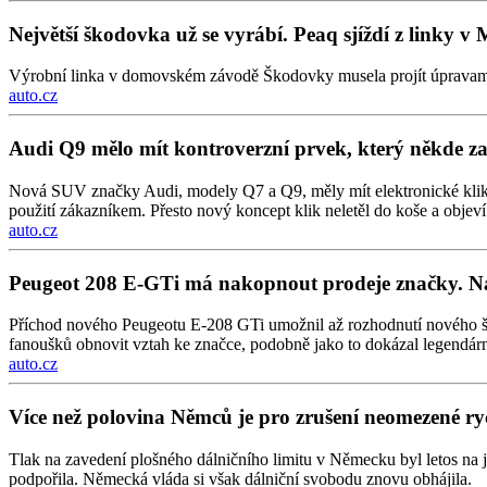
Největší škodovka už se vyrábí. Peaq sjíždí z linky v 
Výrobní linka v domovském závodě Škodovky musela projít úpravami, pr
auto.cz
Audi Q9 mělo mít kontroverzní prvek, který někde zak
Nová SUV značky Audi, modely Q7 a Q9, měly mít elektronické kliky „i
použití zákazníkem. Přesto nový koncept klik neletěl do koše a obj
auto.cz
Peugeot 208 E-GTi má nakopnout prodeje značky. Na
Příchod nového Peugeotu E-208 GTi umožnil až rozhodnutí nového šéf
fanoušků obnovit vztah ke značce, podobně jako to dokázal legendár
auto.cz
Více než polovina Němců je pro zrušení neomezené rych
Tlak na zavedení plošného dálničního limitu v Německu byl letos na 
podpořila. Německá vláda si však dálniční svobodu znovu obhájila.