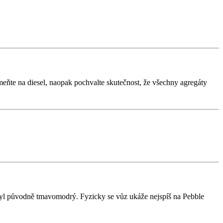
eňte na diesel, naopak pochvalte skutečnost, že všechny agregáty
byl původně tmavomodrý. Fyzicky se vůz ukáže nejspíš na Pebble