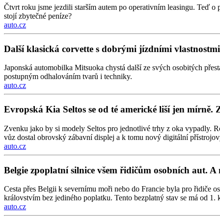
Čtvrt roku jsme jezdili starším autem po operativním leasingu. Teď o 
stojí zbytečné peníze?
auto.cz
Další klasická corvette s dobrými jízdními vlastnos
Japonská automobilka Mitsuoka chystá další ze svých osobitých přes
postupným odhalováním tvarů i techniky.
auto.cz
Evropská Kia Seltos se od té americké liší jen mírně. 
Zvenku jako by si modely Seltos pro jednotlivé trhy z oka vypadly. Ro
vůz dostal obrovský zábavní displej a k tomu nový digitální přístrojový
auto.cz
Belgie zpoplatní silnice všem řidičům osobních aut. A 
Cesta přes Belgii k severnímu moři nebo do Francie byla pro řidiče os
královstvím bez jediného poplatku. Tento bezplatný stav se má od 1. k
auto.cz