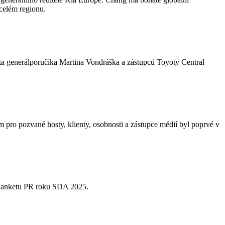
 celém regionu.
enta generálporučíka Martina Vondráška a zástupců Toyoty Central
o pozvané hosty, klienty, osobnosti a zástupce médií byl poprvé v
la anketu PR roku SDA 2025.