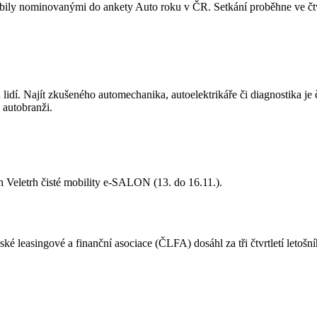
mobily nominovanými do ankety Auto roku v ČR. Setkání proběhne ve čtv
idí. Najít zkušeného automechanika, autoelektrikáře či diagnostika je 
 autobranži.
h Veletrh čisté mobility e-SALON (13. do 16.11.).
 leasingové a finanční asociace (ČLFA) dosáhl za tři čtvrtletí letošn