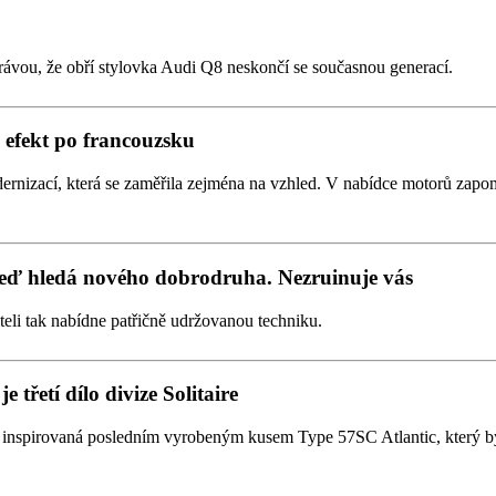
rávou, že obří stylovka Audi Q8 neskončí se současnou generací.
efekt po francouzsku
ernizací, která se zaměřila zejména na vzhled. V nabídce motorů zapom
teď hledá nového dobrodruha. Nezruinuje vás
iteli tak nabídne patřičně udržovanou techniku.
 třetí dílo divize Solitaire
ak inspirovaná posledním vyrobeným kusem Type 57SC Atlantic, který 