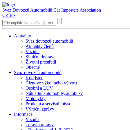
Svaz Dovozců Automobilů
Car Importers Association
CZ
EN
Aktuality
Svaz dovozců automobilů
Aktuality členů
Vozidla
Silniční doprava
Životní prostředí
Obecné
Svaz dovozců automobilů
Kdo jsme
Členové výkonného výboru
Osobní a LUV
Nákladní automobily, autobusy
Motocykly
Prodejní a servisní místa
Výroční zprávy
Informace
Vozidla
- právní úpravy
- Registrace od 1. 3. 2023