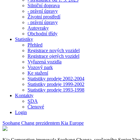
Silniční doprava
- právní úpravy
Životní prostředí
- právní úpravy
Autovraky
Obchodní třídy
Statistiky
Přehled
Registrace nových vozidel
Registrace ojetých vozidel
Vyřazená vozidla
Vozový park
Ke stažení
Statistiky prodeje 2002-2004
Statistiky prodeje 1999-2002
Statistiky prodeje 1993-1998
Kontakty
SDA
Členové
Login
Soohang Chang prezidentem Kia Europe
Kia Corporation jmenovala Soohang Changa, současného Senior Vicepr