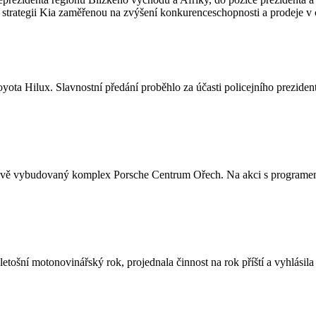
it strategii Kia zaměřenou na zvýšení konkurenceschopnosti a prodeje v
oyota Hilux. Slavnostní předání proběhlo za účasti policejního prezid
ě vybudovaný komplex Porsche Centrum Ořech. Na akci s programem pr
etošní motonovinářský rok, projednala činnost na rok příští a vyhlási