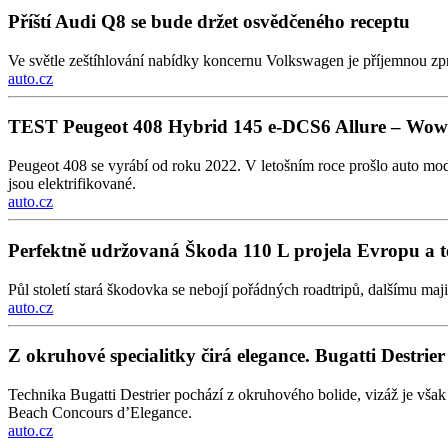
Příští Audi Q8 se bude držet osvědčeného receptu
Ve světle zeštíhlování nabídky koncernu Volkswagen je příjemnou zp
auto.cz
TEST Peugeot 408 Hybrid 145 e-DCS6 Allure – Wow 
Peugeot 408 se vyrábí od roku 2022. V letošním roce prošlo auto mod
jsou elektrifikované.
auto.cz
Perfektně udržovaná Škoda 110 L projela Evropu a 
Půl století stará škodovka se nebojí pořádných roadtripů, dalšímu maj
auto.cz
Z okruhové specialitky čirá elegance. Bugatti Destrier je
Technika Bugatti Destrier pochází z okruhového bolide, vizáž je vš
Beach Concours d’Elegance.
auto.cz