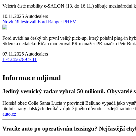
Veletrh čisté mobility e-SALON (13. do 16.11.) slibuje mezinárodní k
10.11.2025
Autodealers
Novináři testovali Ford Ranger PHEV
Ford uvádí na český trh první velký pick-up, který pohání plug-in hyb
Sklenka nedaleko Říčan moderoval PR manažer PR značka Petr Bur
07.11.2025
Autodealers
1
<
3
4
5
6
7
8
9
>
11
Informace odjinud
Jediný vesnický radar vybral 50 milionů. Obyvatelé s
Horská obec Colle Santa Lucia v provincii Belluno vypadá jako vystři
titulní strany italských deníků z úplně jiného důvodu – zdejší radnice 
auto.cz
Vracíte auto po operativním leasingu? Nejčastější chyb