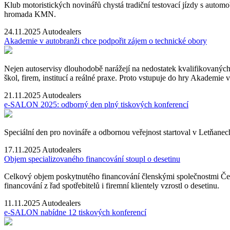
Klub motoristických novinářů chystá tradiční testovací jízdy s auto
hromada KMN.
24.11.2025
Autodealers
Akademie v autobranži chce podpořit zájem o technické obory
Nejen autoservisy dlouhodobě narážejí na nedostatek kvalifikovaných l
škol, firem, institucí a reálné praxe. Proto vstupuje do hry Akademie v
21.11.2025
Autodealers
e-SALON 2025: odborný den plný tiskových konferencí
Speciální den pro novináře a odbornou veřejnost startoval v Letňanec
17.11.2025
Autodealers
Objem specializovaného financování stoupl o desetinu
Celkový objem poskytnutého financování členskými společnostmi České
financování z řad spotřebitelů i firemní klientely vzrostl o desetinu.
11.11.2025
Autodealers
e-SALON nabídne 12 tiskových konferencí