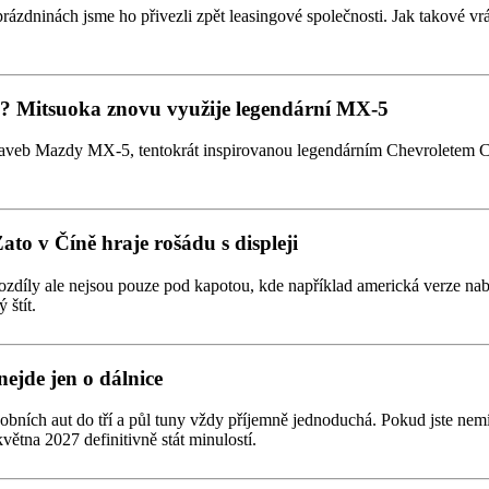
prázdninách jsme ho přivezli zpět leasingové společnosti. Jak takové vrá
tmi? Mitsuoka znovu využije legendární MX-5
taveb Mazdy MX-5, tentokrát inspirovanou legendárním Chevroletem Co
Zato v Číně hraje rošádu s displeji
zdíly ale nejsou pouze pod kapotou, kde například americká verze nabízí
 štít.
nejde jen o dálnice
obních aut do tří a půl tuny vždy příjemně jednoduchá. Pokud jste nemí
větna 2027 definitivně stát minulostí.