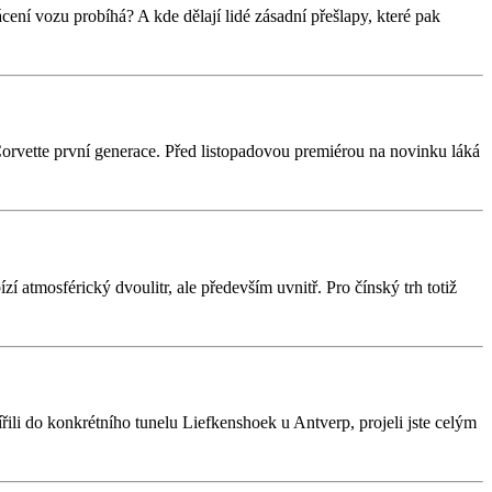
cení vozu probíhá? A kde dělají lidé zásadní přešlapy, které pak
rvette první generace. Před listopadovou premiérou na novinku láká
 atmosférický dvoulitr, ale především uvnitř. Pro čínský trh totiž
řili do konkrétního tunelu Liefkenshoek u Antverp, projeli jste celým