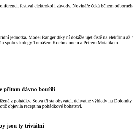
onferenci, festival elektrokol i závody. Novináře čeká během odbornéh
ridní jednotka. Model Ranger díky ní dokáže ujet čistě na elektřinu až 
ián spolu s kolegy Tomášem Kochmannem a Petrem Motalíkem.
e přitom dávno bouřili
žená z pohádky. Sotva tři sta obyvatel, úchvatné výhledy na Dolomity a 
totiž objevila recept na pohádkové bohatství.
y jsou ty triviální