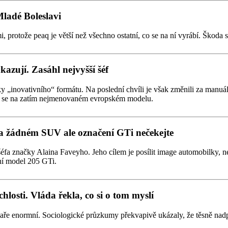
Mladé Boleslavi
otože peaq je větší než všechno ostatní, co se na ní vyrábí. Škoda si 
azují. Zasáhl nejvyšší šéf
novativního“ formátu. Na poslední chvíli je však změnili za manuální,
eví se na zatím nejmenovaném evropském modelu.
 žádném SUV ale označení GTi nečekejte
a značky Alaina Faveyho. Jeho cílem je posílit image automobilky, n
ní model 205 GTi.
losti. Vláda řekla, co si o tom myslí
jaře enormní. Sociologické průzkumy překvapivě ukázaly, že těsně nad